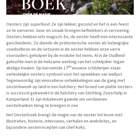
Oesters zijn
superfood.
Ze zijn lekker, gezond en het is een feest
ze te serveren. Geur en smaak brengen liefhebbers in vervoering.
Oesters hebben iets magisch. En, de oester heeft een interessante
geschiedenis. Zo diende de prehistorische oester als belangrijke
voedselbron en de vetzuren in de oester hebben onze verre
voorouders geholpen bij de evolutie tot mens. Al in de Oudheid
geloofde men in de heilzame werking van het schelpdier tegen
de
akelige kwalen. Op beroemde 17
eeuwse schilderijen staan
verleidelijke oesters symbool voor het opwekken van wellust.
Tegenwoordig zijn innovatieve ontwikkelingen aan de gang met
oesterkweek op land in een hatchery. Het broed van platte oesters
is succesvol gekweekt in de hatchery van Stichting Zeeschelp in
Kamperland. Er zijn initiatieven gaande om verdwenen
oesterbanken terug te brengen in zee
Het Oesterboek brengt de magie van de oester tot leven met
illustraties, historie, interviews, verhalen en anekdotes, en
bijzondere oesterrecepten van chef-koks.