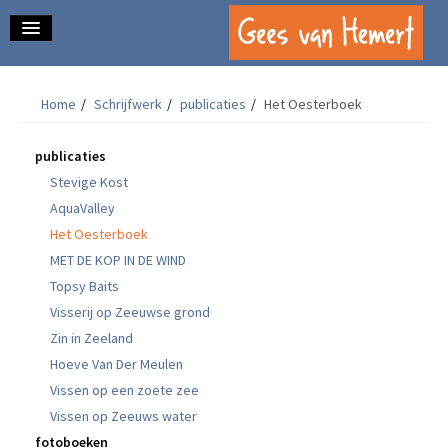
home.
Home
/
Schrijfwerk
/
publicaties
/
Het Oesterboek
over mij.
schrijfwerk.
publicaties
Stevige Kost
contact.
AquaValley
Het Oesterboek
mijn blog.
MET DE KOP IN DE WIND
Topsy Baits
Visserij op Zeeuwse grond
Zin in Zeeland
Hoeve Van Der Meulen
Vissen op een zoete zee
Vissen op Zeeuws water
fotoboeken