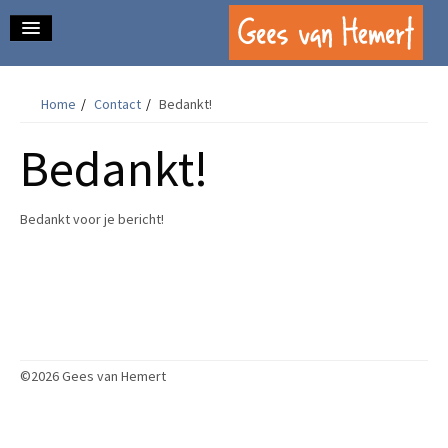
home.
Home
/
Contact
/
Bedankt!
over mij.
Bedankt!
schrijfwerk.
contact.
Bedankt voor je bericht!
mijn blog.
©2026 Gees van Hemert