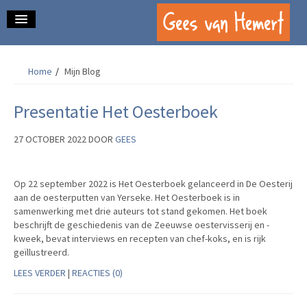
home.
Home
/
Mijn Blog
over mij.
schrijfwerk.
Presentatie Het Oesterboek
contact.
27 OCTOBER 2022
DOOR
GEES
mijn blog.
Op 22 september 2022 is Het Oesterboek gelanceerd in De Oesterij
aan de oesterputten van Yerseke. Het Oesterboek is in
samenwerking met drie auteurs tot stand gekomen. Het boek
beschrijft de geschiedenis van de Zeeuwse oestervisserij en -
kweek, bevat interviews en recepten van chef-koks, en is rijk
geïllustreerd.
LEES VERDER
|
REACTIES (0)