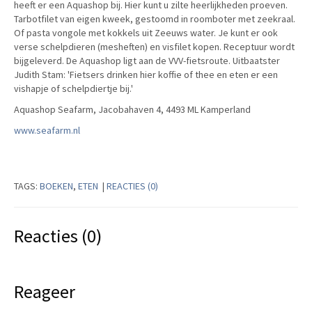
heeft er een Aquashop bij. Hier kunt u zilte heerlijkheden proeven.
Tarbotfilet van eigen kweek, gestoomd in roomboter met zeekraal.
Of pasta vongole met kokkels uit Zeeuws water. Je kunt er ook
verse schelpdieren (mesheften) en visfilet kopen. Receptuur wordt
bijgeleverd. De Aquashop ligt aan de VVV-fietsroute. Uitbaatster
Judith Stam: 'Fietsers drinken hier koffie of thee en eten er een
vishapje of schelpdiertje bij.'
Aquashop Seafarm, Jacobahaven 4, 4493 ML Kamperland
www.seafarm.nl
TAGS:
BOEKEN
,
ETEN
|
REACTIES (0)
Reacties (0)
Reageer