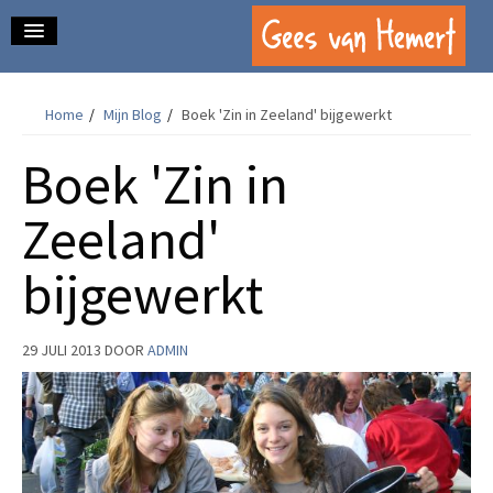
home.
Home
/
Mijn Blog
/
Boek 'Zin in Zeeland' bijgewerkt
over mij.
Boek 'Zin in
schrijfwerk.
contact.
Zeeland'
mijn blog.
bijgewerkt
29 JULI 2013
DOOR
ADMIN