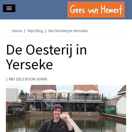
home.
Home
/
Mijn Blog
/
De Oesterij in Yerseke
over mij.
De Oesterij in
schrijfwerk.
contact.
Yerseke
mijn blog.
1 MEI 2013
DOOR
ADMIN